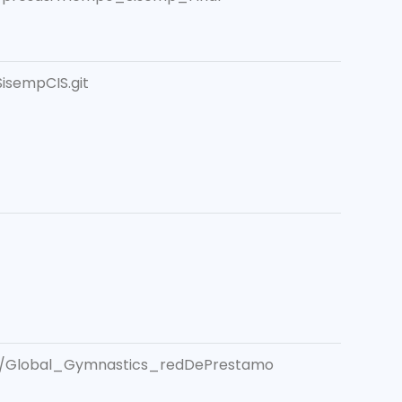
isempCIS.git
18/Global_Gymnastics_redDePrestamo