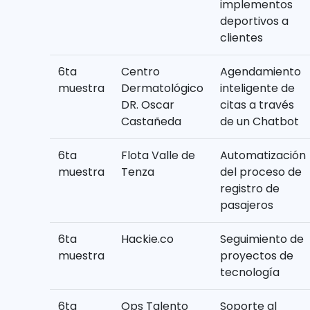
implementos
deportivos a
clientes
6ta
Centro
Agendamiento
muestra
Dermatológico
inteligente de
DR. Oscar
citas a través
Castañeda
de un Chatbot
6ta
Flota Valle de
Automatización
muestra
Tenza
del proceso de
registro de
pasajeros
6ta
Hackie.co
Seguimiento de
muestra
proyectos de
tecnología
6ta
Ops Talento
Soporte al