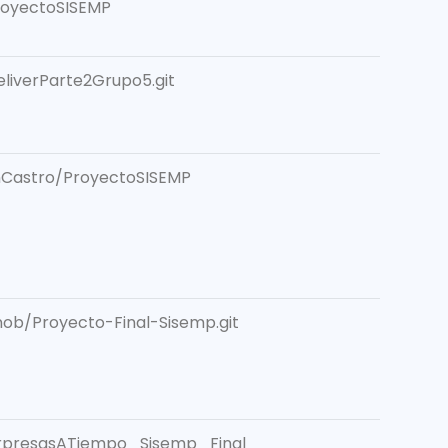
royectoSISEMP
liverParte2Grupo5.git
nCastro/ProyectoSISEMP
nob/Proyecto-Final-Sisemp.git
SorpresasATiempo_Sisemp_Final