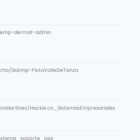
isemp-dermat-admin
cho/SisEmp-FlotaValleDeTenza
onMartinez/Hackie.co_SistemasEmpresariales
/sistema_soporte_ops