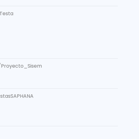
/Testa
R/Proyecto_Sisem
ristasSAPHANA