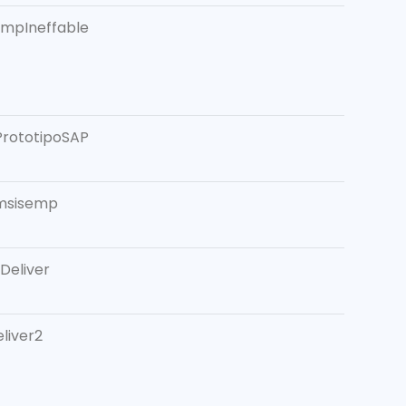
EmpIneffable
PrototipoSAP
omsisemp
Deliver
liver2