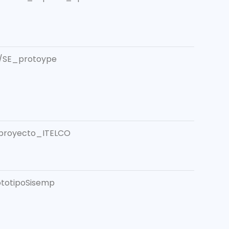
5/SE_protoype
/proyecto_ITELCO
ototipoSisemp